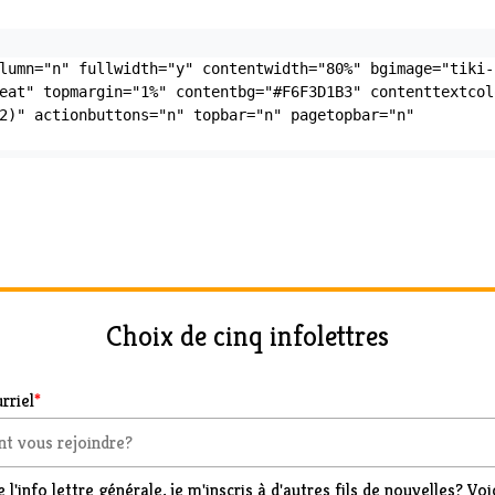
lumn="n" fullwidth="y" contentwidth="80%" bgimage="tiki-
eat" topmargin="1%" contentbg="#F6F3D1B3" contenttextcolo
2)" actionbuttons="n" topbar="n" pagetopbar="n" 
Choix de cinq infolettres
rriel
*
 l'info lettre générale, je m'inscris à d'autres fils de nouvelles? Voic