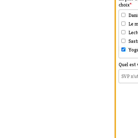
choix
*
Danie
Le m
Lect
Sast
Yoga
Quel est