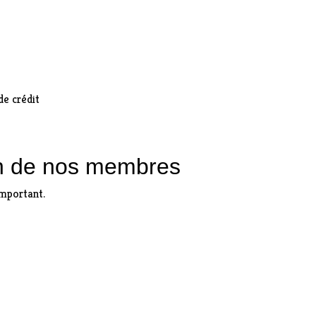
de crédit
un de nos membres
important.