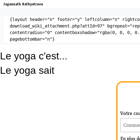
Jagannath Rathyatraou
{layout header="n" footer="y" leftcolumn="n" rightco
download_wiki_attachment.php?attId=97" bgrepeat="rep
contentradius="0" contentboxshadow="rgba(0, 0, 0, 0.
pagebottombar="n"}
Le yoga c'est...
Le yoga sait
Votre cou
En plus de