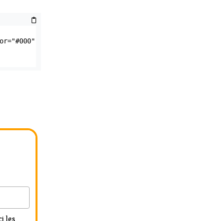
r="#000" 
i les