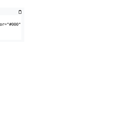
r="#000" 