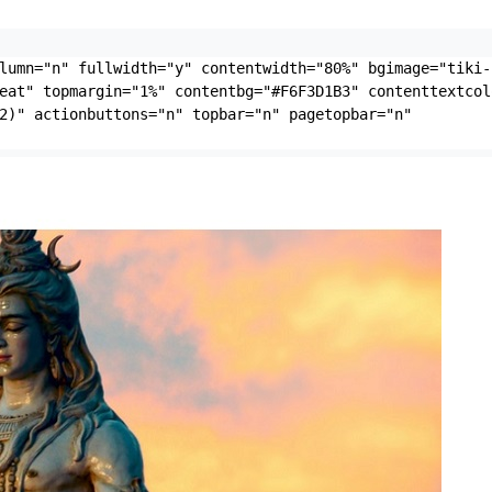
lumn="n" fullwidth="y" contentwidth="80%" bgimage="tiki-
eat" topmargin="1%" contentbg="#F6F3D1B3" contenttextcolo
2)" actionbuttons="n" topbar="n" pagetopbar="n" 