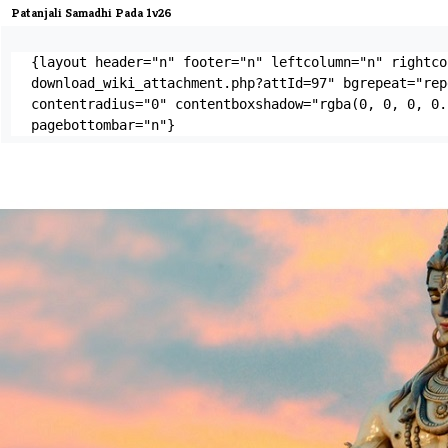
Patanjali Samadhi Pada 1v26
{layout header="n" footer="n" leftcolumn="n" rightco
download_wiki_attachment.php?attId=97" bgrepeat="rep
contentradius="0" contentboxshadow="rgba(0, 0, 0, 0.
pagebottombar="n"}