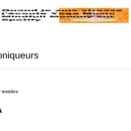
oniqueurs
ir membre
A