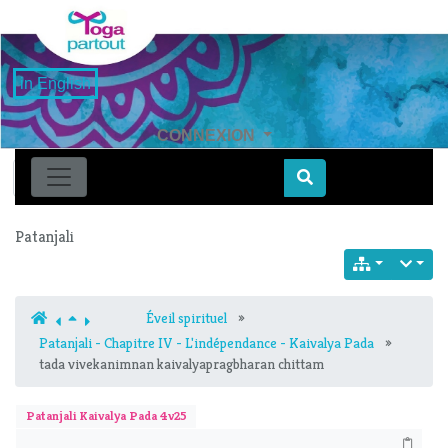
in English
CONNEXION
Find
Patanjali
Éveil spirituel
»
Patanjali - Chapitre IV - L'indépendance - Kaivalya Pada
»
tada vivekanimnan kaivalyapragbharan chittam
Patanjali Kaivalya Pada 4v25