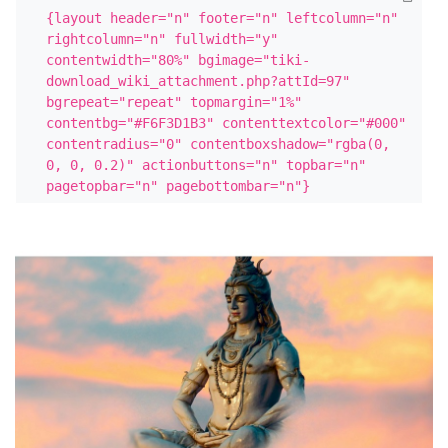
{layout header="n" footer="n" leftcolumn="n" 
rightcolumn="n" fullwidth="y" 
contentwidth="80%" bgimage="tiki-
download_wiki_attachment.php?attId=97" 
bgrepeat="repeat" topmargin="1%" 
contentbg="#F6F3D1B3" contenttextcolor="#000" 
contentradius="0" contentboxshadow="rgba(0, 
0, 0, 0.2)" actionbuttons="n" topbar="n" 
pagetopbar="n" pagebottombar="n"}